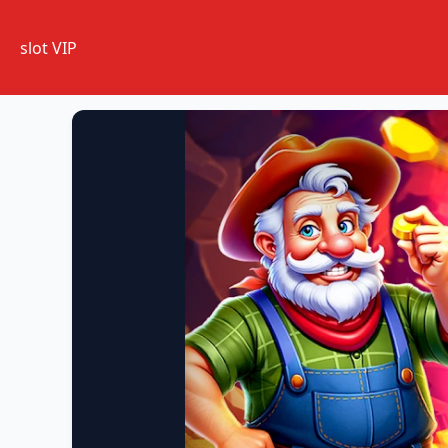
slot VIP