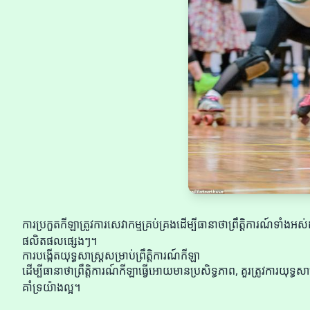
ការប្រកួតកីឡាត្រូវការសេវាកម្មគ្រប់គ្រងដើម្បីធានាថាព្រឹត្តិការណ
ផលិតផលផ្សេងៗ។
ការបង្កើតយុទ្ធសាស្រ្តសម្រាប់ព្រឹត្តិការណ៍កីឡា
ដើម្បីធានាថាព្រឹត្តិការណ៍កីឡាធ្វើអោយមានប្រសិទ្ធភាព, គួរត្រូវការយ
គាំទ្រយ៉ាងល្អ។