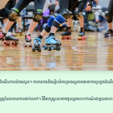
៍ទាំងអស់ដំណើរការយ៉ាងរលូន។ ការកសាងនិងរៀបចំគម្រោងល្អអាចធានាការប្រកួតដ
ុទ្ធសាស្ត្រដែលមានភាពជាក់លាក់។ វិធីសាស្ត្រនេះអាចចូលរួមសហការណ៍ជាមួយសហគម