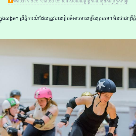
▶
Watch Video related to: សារៈសំខាន់នៃព្រឹត្តិការណ៍ក្នុងការប្រកួតកីឡា
រុះក្នុងសង្គម។ ព្រឹត្តិការណ៍ដែលត្រូវបានរៀបចំអាចមានច្រើនប្រភេទ។ មិនថាជាព្រ