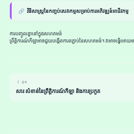
🔗
វិធីសាស្ត្រនៃកញ្ចប់សេវាកម្មសម្រាប់ការអភិវឌ្ឍន៍អាជីវកម្ម
ការបញ្ចូលគ្នានៅក្នុងសហគមន៍
ព្រឹត្តិការណ៍កីឡាអាចជួយបង្កើតការតភ្ជាប់នៃសហគមន៍។ វាអាចធ្វើអោយ
មុន
សារៈសំខាន់នៃព្រឹត្តិការណ៍កីឡា និងការប្រកួត