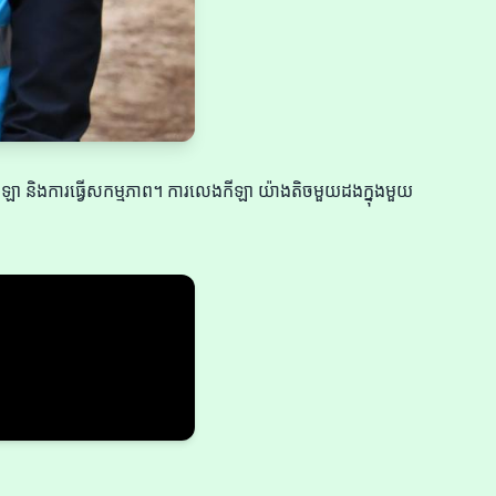
ងកីឡា និងការធ្វើសកម្មភាព។ ការលេងកីឡា យ៉ាងតិចមួយដងក្នុងមួយ