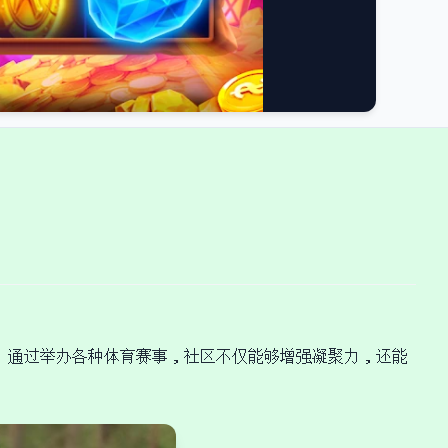
着更深层的社会和经济意义。通过举办各种体育赛事，社区不仅能够增强凝聚力，还能