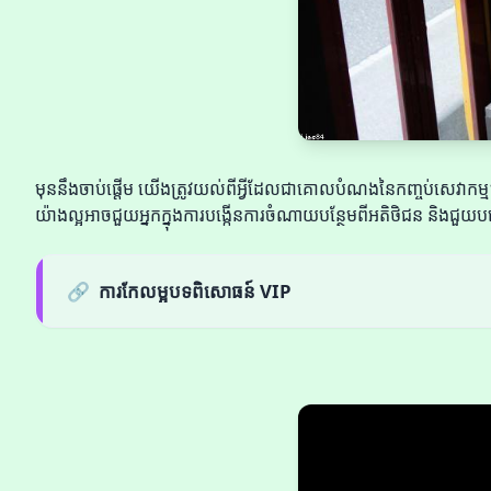
មុននឹងចាប់ផ្តើម យើងត្រូវយល់ពីអ្វីដែលជាគោលបំណងនៃកញ្ចប់សេវាកម
យ៉ាងល្អអាចជួយអ្នកក្នុងការបង្កើនការចំណាយបន្ថែមពីអតិថិជន និងជួយប
🔗
ការកែលម្អបទពិសោធន៍ VIP