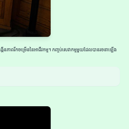
្កើនភាពរីកចម្រើននៃអាជីវកម្ម។ កញ្ចប់សេវាកម្មមួយដែលបានរចនាឡើង