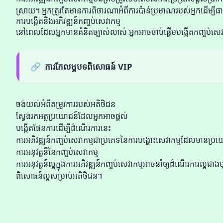
ស្រាយ។ អ្នកត្រូវតែមានការពិចារណាអំពីការប៉ាន់ប្រមាណរបស់អ្នកដើម្
ការបង្កើតនិងអភិវឌ្ឍន៍កញ្ចប់សេវាកម្ម
នៅពេលដែលអ្នកមានគំនិតច្បាស់លាស់ អ្នកអាចចាប់ផ្តើមបង្កើតកញ្ចប់សេវ
🔗
ការកែលម្អបទពិសោធន៍ VIP
ចង់យល់អំពីតម្រូវការរបស់អតិថិជន
ស្វែងរកអត្ថប្រយោជន៍ដែលអ្នកអាចផ្ដល់
បង្កើតផែនការដើម្បីដំណើរការនេះ
ការអភិវឌ្ឍន៍កញ្ចប់សេវាកម្មជាប្រភេទនៃការបង្ហោះសេវាកម្មដែលមានប្រយ
ការអនុវត្តន៏នៃកញ្ចប់សេវាកម្ម
ការអនុវត្តន៍ល្អក្នុងការអភិវឌ្ឍន៍កញ្ចប់សេវាកម្មអាចនាំឲ្យដំណើរការល
ពិសោធន៍ល្អសម្រាប់អតិថិជន។