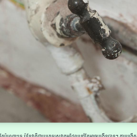
ល់ប្រាក់តែប៉ុណ្ណោះទេ ប៉ុន្តែវាក៏ជាប្រភេទសេវាកម្មដែលនៅតែអាចបង្កើនបាន។ 