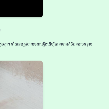
ម
ដូចគ្នា។ ទាំងនេះត្រូវបានរចនាឡើងដើម្បីធានាថាអតិថិជនអាចទទួល