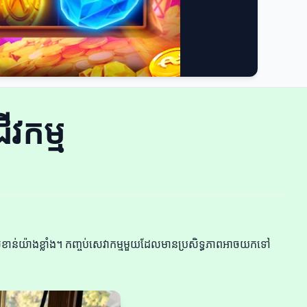
ីវកម្ម
រៈសំខាន់យ៉ាងខ្លាំង។ កញ្ចប់សេវាកម្មមួយដែលមានប្រសិទ្ធភាពអាចយកទៅ