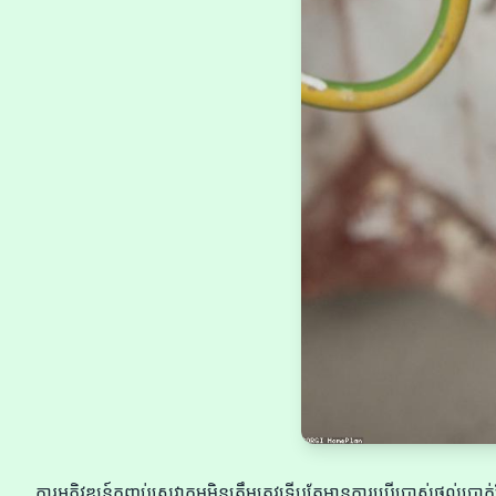
ការអភិវឌ្ឍន៍កញ្ចប់សេវាកម្មមិនត្រឹមត្រូវទើបតែមានការប្រើប្រាស់ផ្ត