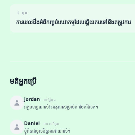
មុន
ការយល់ដឹងអំពីកញ្ចប់សេវាកម្មដែលឆ្លើយតបទៅនឹងតម្រូវការ
មតិអ្នកប្រើ
Jordan
៣ ថ្ងៃមុន
អត្ថបទល្អណាស់! អរគុណសម្រាប់ការចែករំលែក។
Daniel
១០ នាទីមុន
ខ្ញុំពិតជាចូលចិត្តអានវាណាស់។