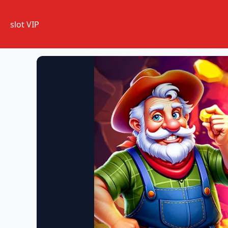
slot VIP