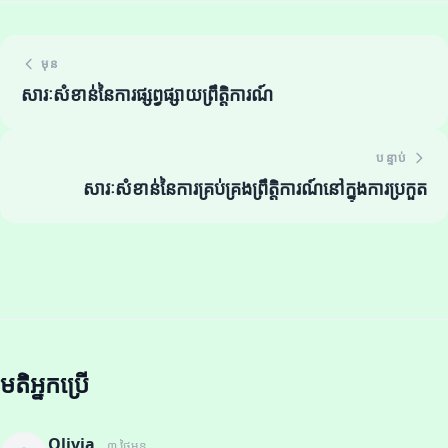
មុន
សារៈសំខាន់នៃការផ្សព្វផ្សាយព្រឹត្តិការណ៍
បន្ទាប់
សារៈសំខាន់នៃការគ្រប់គ្រងព្រឹត្តិការណ៍នៅក្នុងការប្រកួត
មតិអ្នកប្រើ
Olivia
៣ ថ្ងៃមុន