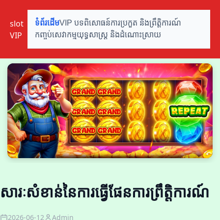
slot
ទំព័រដើម
VIP បទពិសោធន៍
ការប្រកួត និងព្រឹត្តិការណ៍
VIP
កញ្ចប់សេវាកម្ម
យុទ្ធសាស្ត្រ និងដំណោះស្រាយ
សារៈសំខាន់នៃការធ្វើផែនការព្រឹត្តិការណ៍
2026-06-12
Admin