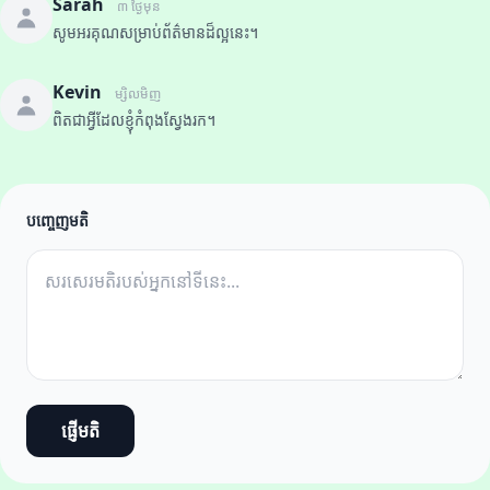
Sarah
៣ ថ្ងៃមុន
សូមអរគុណសម្រាប់ព័ត៌មានដ៏ល្អនេះ។
Kevin
ម្សិលមិញ
ពិតជាអ្វីដែលខ្ញុំកំពុងស្វែងរក។
បញ្ចេញមតិ
ផ្ញើមតិ