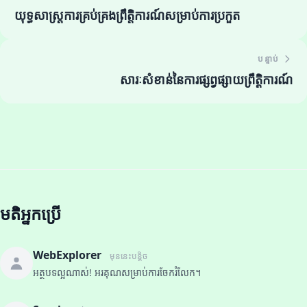
យុទ្ធសាស្ត្រការគ្រប់គ្រងព្រឹត្តិការណ៍សម្រាប់ការប្រកួត
បន្ទាប់
សារៈសំខាន់នៃការផ្សព្វផ្សាយព្រឹត្តិការណ៍
មតិអ្នកប្រើ
WebExplorer
មុននេះបន្តិច
អត្ថបទល្អណាស់! អរគុណសម្រាប់ការចែករំលែក។