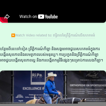
▶
Watch Video related to: ឥទ្ធិពលនៃព្រឹត្តិការណ៍លើសហគមន៍
បន្ថែមពីនេះទៅទៀត ព្រឹត្តិការណ៍កីឡា និងសង្គមអាចជួយសហគមន៍ក្នុងការ
បង្កើនសុខភាពនិងសមត្ថភាពរបស់មនុស្ស។ ការប្រកួតនិងព្រឹត្តិការណ៍កីឡា
អាចជួយបង្កើតសុខភាពល្អ និងការបង្កើតកម្មវិធីផ្សេងៗសម្រាប់ការលេងកីឡា។