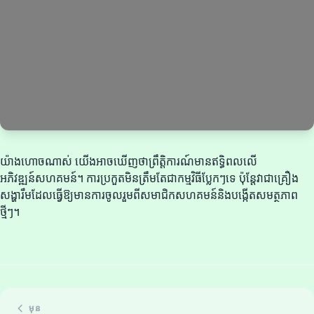
យ៉ាងហោចណាស់ យើងអាចឃើញថាព្រឹត្តិការណ៍មានឥទ្ធិពលលើ
អភិវឌ្ឍន៍សហគមន៍។ ការប្រកួតមិនត្រឹមតែជាកម្មវិធីប្លែកៗទេ ប៉ុន្តែវាជាគ្រឿង
សង្ហារឹមដែលធ្វើឱ្យមានការចូលរួមពីសមាជិកសហគមន៍និងបង្កើតសមត្ថភាព
ថ្មីៗ។
មុន