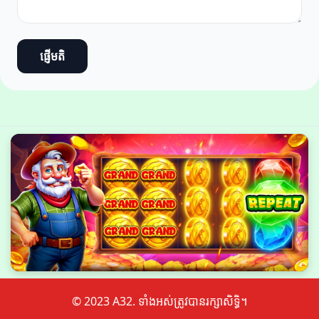
ផ្ញើមតិ
© 2023 A32. ទាំងអស់ត្រូវបានរក្សាសិទ្ធិ។