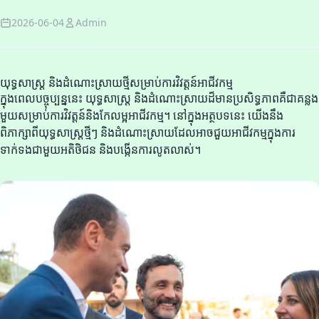
2026-06-04
Admin
យុទ្ធសាស្ត្រ និងដំណោះស្រាយថ្មីសម្រាប់ការវិវត្តន៍អាជីវកម្ម
ក្នុងពេលបច្ចុប្បន្ននេះ យុទ្ធសាស្ត្រ និងដំណោះស្រាយដ៏មានប្រសិទ្ធភាពគឺជាគន្លង
មួយសម្រាប់ការវិវត្តន៍និងកែលម្អអាជីវកម្ម។ នៅក្នុងអត្ថបទនេះ យើងនឹង
ពិភាក្សាពីយុទ្ធសាស្ត្រថ្មីៗ និងដំណោះស្រាយដែលអាចជួយអាជីវកម្មក្នុងការ
ទាក់ទងជាមួយអតិថិជន និងបង្កើនការលូតលាស់។