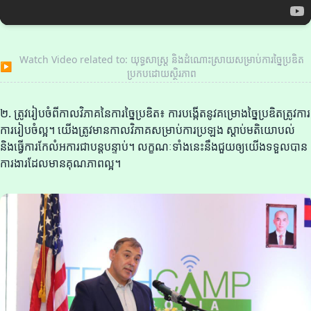
Watch Video related to: យុទ្ធសាស្ត្រ និងដំណោះស្រាយសម្រាប់ការច្នៃប្រឌិត
▶
ប្រកបដោយស្ថិរភាព
២. ត្រូវរៀបចំពីកាលវិភាគនៃការច្នៃប្រឌិត៖ ការបង្កើតនូវគម្រោងច្នៃប្រឌិតត្រូវការ
ការរៀបចំល្អ។ យើងត្រូវមានកាលវិភាគសម្រាប់ការប្រឡង ស្តាប់មតិយោបល់
និងធ្វើការកែលំអការជាបន្តបន្ទាប់។ លក្ខណៈទាំងនេះនឹងជួយឲ្យយើងទទួលបាន
ការងារដែលមានគុណភាពល្អ។