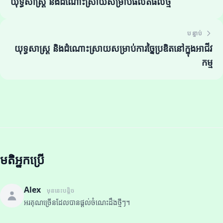
យុទ្ធសាស្ត្រ និងដំណោះស្រាយសម្រាប់ផលិតផលថ្មី
បន្ទាប់
យុទ្ធសាស្ត្រ និងដំណោះស្រាយសម្រាប់ការច្នៃប្រឌិតនៅក្នុងអាជីវ
កម្ម
មតិអ្នកប្រើ
Alex
មុននេះបន្តិច
អរគុណច្រើនដែលបានផ្តល់ចំណេះដឹងថ្មីៗ។