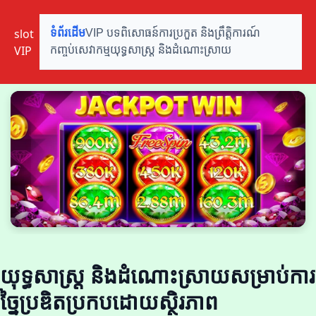
slot
ទំព័រដើម
VIP បទពិសោធន៍
ការប្រកួត និងព្រឹត្តិការណ៍
VIP
កញ្ចប់សេវាកម្ម
យុទ្ធសាស្ត្រ និងដំណោះស្រាយ
យុទ្ធសាស្ត្រ និងដំណោះស្រាយសម្រាប់ការ
ច្នៃប្រឌិតប្រកបដោយស្ថិរភាព