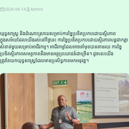
2026-06-14
Admin
យុទ្ធសាស្ត្រ និងដំណោះស្រាយសម្រាប់ការច្នៃប្រឌិតប្រកបដោយស្ថិរភាព
ក្នុងសម័យដែលយើងរស់នៅថ្ងៃនេះ ការច្នៃប្រឌិតប្រកបដោយស្ថិរភាពបន្តជាកត្តា
សំខាន់មួយសម្រាប់អាជីវកម្ម។ អាជីវកម្មដែលអាចនាំមុខបានតាមរយៈការច្នៃ
ប្រឌិតស្ថិរភាពសមត្ថភាពនឹងមានអត្ថប្រយោជន៍ជាច្រើន។ ដូចនេះយើង
ត្រូវតែយកយុទ្ធសាស្ត្រដែលមានប្រសិទ្ធភាពមកអនុវត្ត។