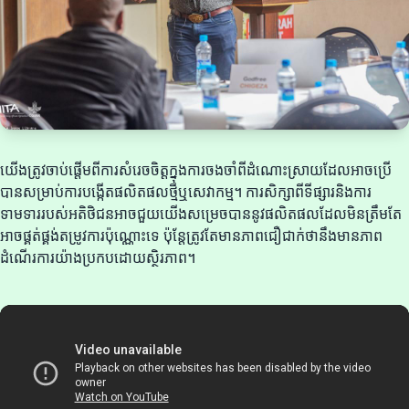
យើងត្រូវចាប់ផ្តើមពីការសំរេចចិត្តក្នុងការចងចាំពីដំណោះស្រាយដែលអាចប្រើ
បានសម្រាប់ការបង្កើតផលិតផលថ្មីឬសេវាកម្ម។ ការសិក្សាពីទីផ្សារនិងការ
ទាមទាររបស់អតិថិជនអាចជួយយើងសម្រេចបាននូវផលិតផលដែលមិនត្រឹមតែ
អាចផ្គត់ផ្គង់តម្រូវការប៉ុណ្ណោះទេ ប៉ុន្តែត្រូវតែមានភាពជឿជាក់ថានឹងមានភាព
ដំណើរការយ៉ាងប្រកបដោយស្ថិរភាព។