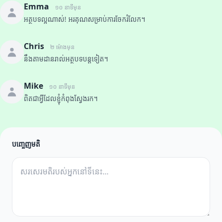
Emma
១០ នាទីមុន
អត្ថបទល្អណាស់! អរគុណសម្រាប់ការចែករំលែក។
Chris
២ ម៉ោងមុន
នឹងតាមដានរាល់អត្ថបទបន្តទៀត។
Mike
១០ នាទីមុន
ពិតជាអ្វីដែលខ្ញុំកំពុងស្វែងរក។
បញ្ចេញមតិ