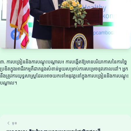
៣. ការបង្រៀននិងការបណ្តុះបណ្តាល៖ ការបង្កើតឱ្យមានបរិយាកាសនៃការច្នៃ
ប្រឌិតក្នុងអាជីវកម្មគឺជាគន្លងសំខាន់មួយសម្រាប់ការសម្រេចនូវគោលដៅ។ អ្នក
នឹងត្រូវការយុទ្ធសាស្ត្រដែលអាចយកទៅអនុវត្តនៅក្នុងការបង្រៀននិងការបណ្តុះ
បណ្តាល។
មុន