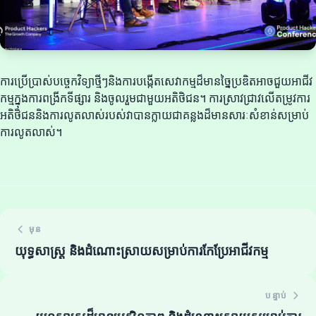
ការប្រើប្រាស់បច្ចេកវិទ្យាថ្មីៗនិងការបង្កើតសេវាកម្មដ៏មានច្នៃប្រឌិតអាចជួយអាជីវ
កម្មក្នុងការពង្រីកទីផ្សារ និងចូលរួមជាមួយអតិថិជន។ ការស្រាវជ្រាវលើតម្រូវការ
អតិថិជននិងការលូតលាស់របស់វាបានក្លាយជាគន្លងដ៏មានសារៈសំខាន់សម្រាប់
ការលូតលាស់។
មុន
យុទ្ធសាស្ត្រ និងដំណោះស្រាយសម្រាប់ការកែប្រែអាជីវកម្ម
បន្ទាប់