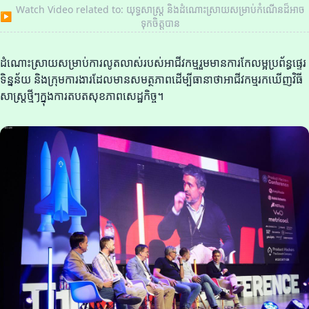
Watch Video related to: យុទ្ធសាស្ត្រ និងដំណោះស្រាយសម្រាប់កំណើនដ៏អាច
▶
ទុកចិត្តបាន
ដំណោះស្រាយសម្រាប់ការលូតលាស់របស់អាជីវកម្មរួមមានការកែលម្អប្រព័ន្ធផ្ទេរ
ទិន្នន័យ និងក្រុមការងារដែលមានសមត្ថភាពដើម្បីធានាថាអាជីវកម្មរកឃើញវិធី
សាស្ត្រថ្មីៗក្នុងការតបតសុខភាពសេដ្ឋកិច្ច។