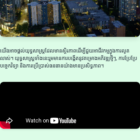
យើងអាចផ្តល់យុទ្ធសាស្ត្រដែលមានស្ថិរភាពដើម្បីជួយអាជីវកម្មក្នុងការលូត
លាស់។ យុទ្ធសាស្ត្រទាំងនេះរួមមានការបង្កើតនូវគម្រោងអភិវឌ្ឍថ្មីៗ, ការប្រែប្រែ
បច្ចេកវិទ្យា និងការប្រើប្រាស់ធនធានយ៉ាងមានប្រសិទ្ធភាព។