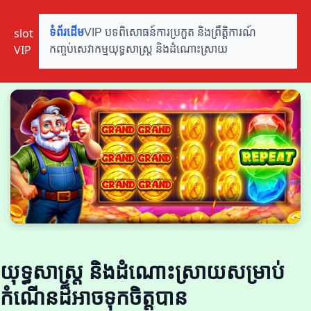
slot
ទំព័រដើម
VIP បទពិសោធន៍
ការប្រកួត និងព្រឹត្តិការណ៍
VIP
កញ្ចប់សេវាកម្ម
យុទ្ធសាស្ត្រ និងដំណោះស្រាយ
យុទ្ធសាស្ត្រ និងដំណោះស្រាយសម្រាប់
កំណើនដ៏អាចទុកចិត្តបាន