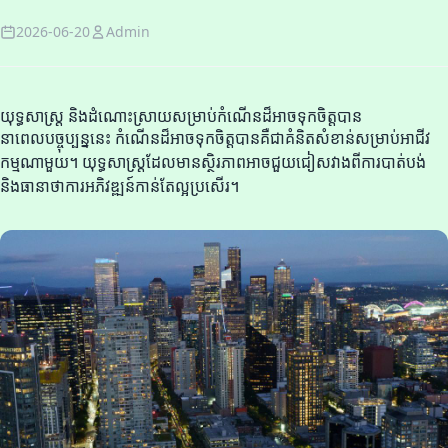
2026-06-20
Admin
យុទ្ធសាស្ត្រ និងដំណោះស្រាយសម្រាប់កំណើនដ៏អាចទុកចិត្តបាន
នាពេលបច្ចុប្បន្ននេះ កំណើនដ៏អាចទុកចិត្តបានគឺជាគំនិតសំខាន់សម្រាប់អាជីវ
កម្មណាមួយ។ យុទ្ធសាស្ត្រដែលមានស្ថិរភាពអាចជួយជៀសវាងពីការបាត់បង់
និងធានាថាការអភិវឌ្ឍន៍កាន់តែល្អប្រសើរ។