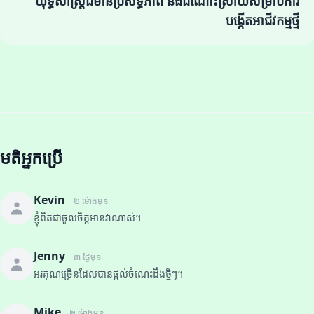
យុទ្ធសាស្ត្រដ៏មានប្រសិទ្ធភាព និងដំណោះស្រាយសម្រាប់ការ
បង្កើតអាជីវកម្មថ្មី
មតិអ្នកប្រើ
Kevin
២ ម៉ោងមុន
ខ្ញុំពិតជាចូលចិត្តអានវាណាស់។
Jenny
៣ ថ្ងៃមុន
អរគុណច្រើនដែលបានផ្តល់ចំណេះដឹងថ្មីៗ។
Mike
២ ម៉ោងមុន