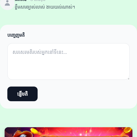
ខ្លឹមសារច្បាស់លាស់ ងាយយល់ណាស់។
បញ្ចេញមតិ
ផ្ញើមតិ