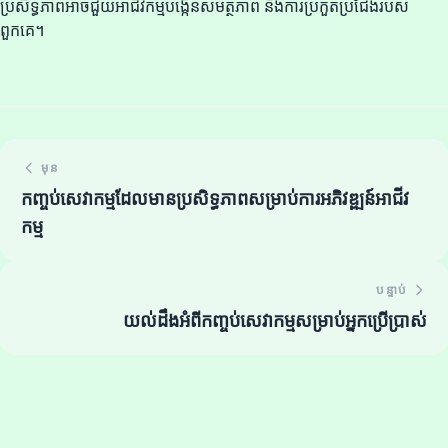
ប្រសិទ្ធភាពអាចជួយអាជីវកម្មបង្កើនសមត្ថភាព និងការប្រកួតប្រជែងរបស់
ពួកគេ។
មុន
កញ្ចប់សេវាកម្មដែលមានប្រសិទ្ធភាពសម្រាប់ការអភិវឌ្ឍន៍អាជីវ
កម្ម
បន្ទាប់
យល់ដឹងអំពីកញ្ចប់សេវាកម្មសម្រាប់អ្នកប្រើប្រាស់