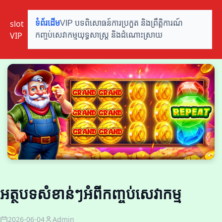
slot
ទំព័រដើម
VIP បទពិសោធន៍
ការប្រកួត និងព្រឹត្តិការណ៍
VIP
កញ្ចប់សេវាកម្ម
យុទ្ធសាស្ត្រ និងដំណោះស្រាយ
អត្ថបទសំខាន់ៗអំពីកញ្ចប់សេវាកម្ម
2026-06-04
Admin