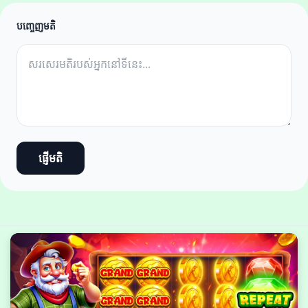
បញ្ចេញមតិ
ផ្ញើមតិ