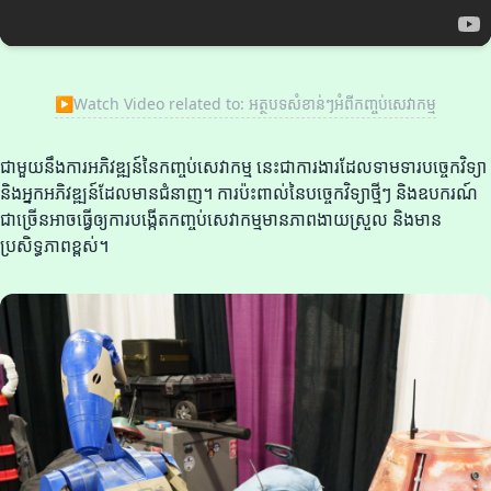
▶
Watch Video related to: អត្ថបទសំខាន់ៗអំពីកញ្ចប់សេវាកម្ម
ជាមួយនឹងការអភិវឌ្ឍន៍នៃកញ្ចប់សេវាកម្ម នេះជាការងារដែលទាមទារបច្ចេកវិទ្យា
និងអ្នកអភិវឌ្ឍន៍ដែលមានជំនាញ។ ការប៉ះពាល់នៃបច្ចេកវិទ្យាថ្មីៗ និងឧបករណ៍
ជាច្រើនអាចធ្វើឲ្យការបង្កើតកញ្ចប់សេវាកម្មមានភាពងាយស្រួល និងមាន
ប្រសិទ្ធភាពខ្ពស់។