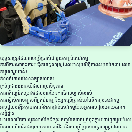
យុទ្ធសាស្ត្រដែលអាចប្រើប្រាស់ជាមួយកញ្ចប់សេវាកម្ម
ការពិចារណាក្នុងការបង្កើតយុទ្ធសាស្ត្រដែលមានប្រសិទ្ធិភាពសម្រាប់កញ្ចប់សេវា
កម្មអាចរួមមាន៖
កំណត់គោលបំណងច្បាស់លាស់
គ្រប់គ្រងធនធានយ៉ាងមានប្រសិទ្ធភាព
ការអភិវឌ្ឍន៍គម្រោងដែលមានផែនការដែលច្បាស់លាស់
ការស្នើសុំការបញ្ចូលពីអ្នកជំនាញនិងអ្នកប្រើប្រាស់នៅលើកញ្ចប់សេវាកម្ម
អាចជួយបង្កើនគុណភាពនិងការផ្តល់សេវាកម្មដែលអ្នកអាចផ្តល់អោយបាន។
សន្និដ្ឋាន
ដោយសារតែការលូតលាស់នៃទីផ្សារ កញ្ចប់សេវាកម្មកំពុងក្លាយជាផ្នែកមួយដែល
មិនអាចមើលរំលងបាន។ ការយល់ដឹង និងការប្រើប្រាស់យុទ្ធសាស្ត្រដែលមាន