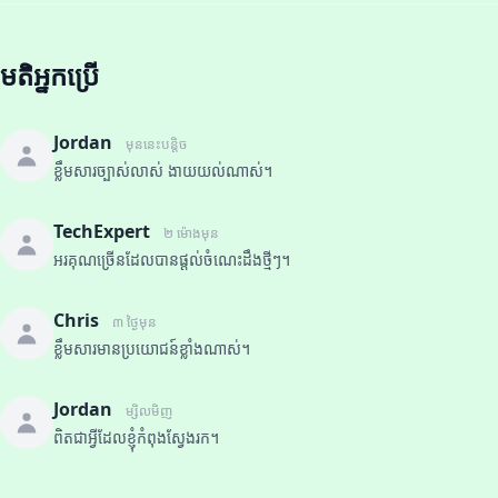
មតិអ្នកប្រើ
Jordan
មុននេះបន្តិច
ខ្លឹមសារច្បាស់លាស់ ងាយយល់ណាស់។
TechExpert
២ ម៉ោងមុន
អរគុណច្រើនដែលបានផ្តល់ចំណេះដឹងថ្មីៗ។
Chris
៣ ថ្ងៃមុន
ខ្លឹមសារមានប្រយោជន៍ខ្លាំងណាស់។
Jordan
ម្សិលមិញ
ពិតជាអ្វីដែលខ្ញុំកំពុងស្វែងរក។