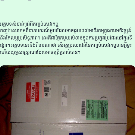
អត្ថបទសំខាន់ៗអំពីកញ្ចប់សេវាកម្ម
កញ្ចប់សេវាកម្មគឺជាឧបករណ៍មួយដែលអាចជួយដល់អាជីវកម្មក្នុងការអភិវឌ្ឍន៍
និងកែលម្អប្រសិទ្ធភាព។ នេះគឺជាផ្នែកមួយសំខាន់ក្នុងការប្រកួតប្រជែងនៅក្នុងទី
ផ្សារ។ អត្ថបទនេះនឹងពិចារណាថា តើអត្ថប្រយោជន៍នៃកញ្ចប់សេវាកម្មមានអ្វីខ្លះ
ហើយយុទ្ធសាស្ត្រណាដែលអាចប្រើប្រាស់បាន។